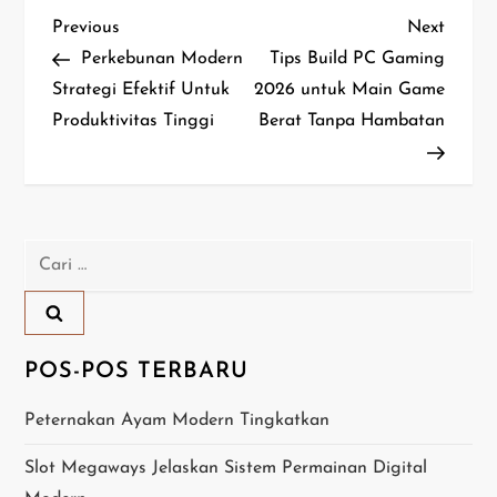
N
Previous
Next
Previous
Next
Post
Post
Perkebunan Modern
Tips Build PC Gaming
a
Strategi Efektif Untuk
2026 untuk Main Game
Produktivitas Tinggi
Berat Tanpa Hambatan
v
i
g
Cari
a
untuk:
s
i
POS-POS TERBARU
p
Peternakan Ayam Modern Tingkatkan
o
Slot Megaways Jelaskan Sistem Permainan Digital