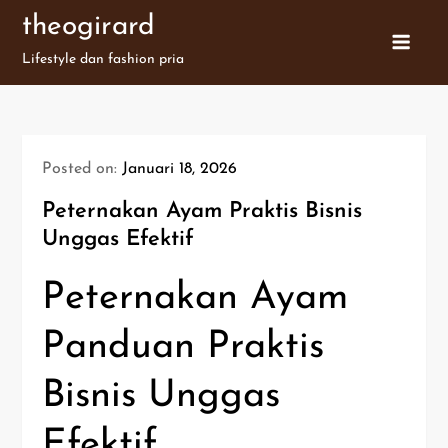
Skip
theogirard
to
Lifestyle dan fashion pria
content
Posted on:
Januari 18, 2026
Peternakan Ayam Praktis Bisnis
Unggas Efektif
Peternakan Ayam
Panduan Praktis
Bisnis Unggas
Efektif