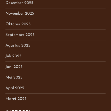
Desember 2025
November 2025
Oktober 2025
September 2025
Agustus 2025
Juli 2025
Juni 2025
Mei 2025
April 2025
Maret 2025