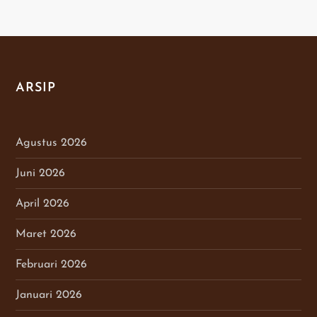
ARSIP
Agustus 2026
Juni 2026
April 2026
Maret 2026
Februari 2026
Januari 2026