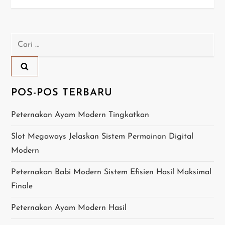
i
g
Cari
a
untuk:
s
i
POS-POS TERBARU
p
Peternakan Ayam Modern Tingkatkan
o
Slot Megaways Jelaskan Sistem Permainan Digital
Modern
s
Peternakan Babi Modern Sistem Efisien Hasil Maksimal
Finale
Peternakan Ayam Modern Hasil