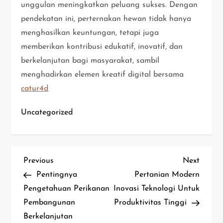
unggulan meningkatkan peluang sukses. Dengan
pendekatan ini, perternakan hewan tidak hanya
menghasilkan keuntungan, tetapi juga
memberikan kontribusi edukatif, inovatif, dan
berkelanjutan bagi masyarakat, sambil
menghadirkan elemen kreatif digital bersama
catur4d
Uncategorized
N
Previous
Next
Previous
Next
Post
Post
Pentingnya
Pertanian Modern
a
Pengetahuan Perikanan
Inovasi Teknologi Untuk
Pembangunan
Produktivitas Tinggi
v
Berkelanjutan