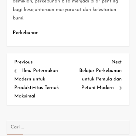
demikian, perkebunan bisa menjadi pilar penting
bagi kesejahteraan masyarakat dan kelestarian
bumi.
Perkebunan
N
Previous
Next
Previous
Next
Post
Post
Ilmu Peternakan
Belajar Perkebunan
a
Modern untuk
untuk Pemula dan
Produktivitas Ternak
Petani Modern
v
Maksimal
i
g
Cari
a
untuk: