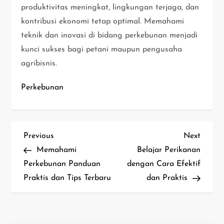
produktivitas meningkat, lingkungan terjaga, dan
kontribusi ekonomi tetap optimal. Memahami
teknik dan inovasi di bidang perkebunan menjadi
kunci sukses bagi petani maupun pengusaha
agribisnis.
Perkebunan
N
Previous
Next
Previous
Next
Post
Post
Memahami
Belajar Perikanan
a
Perkebunan Panduan
dengan Cara Efektif
Praktis dan Tips Terbaru
dan Praktis
v
i