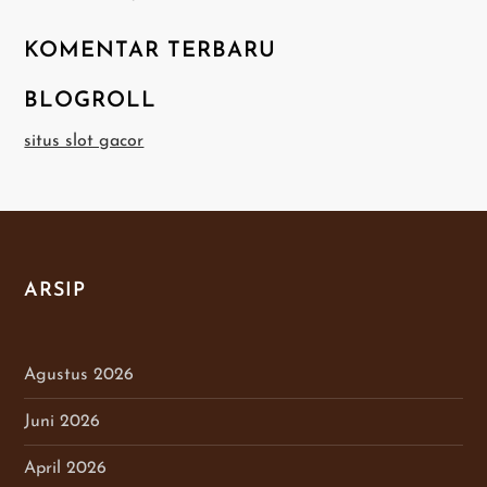
KOMENTAR TERBARU
BLOGROLL
situs slot gacor
ARSIP
Agustus 2026
Juni 2026
April 2026