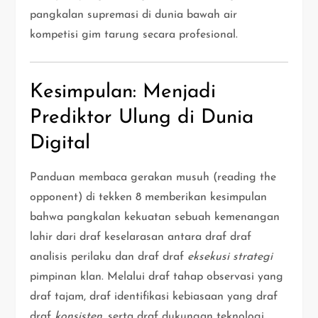
pangkalan supremasi di dunia bawah air
kompetisi gim tarung secara profesional.
Kesimpulan: Menjadi
Prediktor Ulung di Dunia
Digital
Panduan membaca gerakan musuh (reading the
opponent) di tekken 8 memberikan kesimpulan
bahwa pangkalan kekuatan sebuah kemenangan
lahir dari draf keselarasan antara draf draf
analisis perilaku dan draf draf
eksekusi strategi
pimpinan klan. Melalui draf tahap observasi yang
draf tajam, draf identifikasi kebiasaan yang draf
draf
konsisten
, serta draf dukungan teknologi