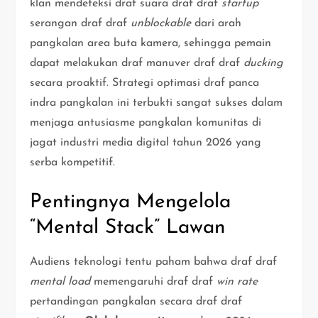
klan mendeteksi draf suara draf draf
startup
serangan draf draf
unblockable
dari arah
pangkalan area buta kamera, sehingga pemain
dapat melakukan draf manuver draf draf
ducking
secara proaktif. Strategi optimasi draf panca
indra pangkalan ini terbukti sangat sukses dalam
menjaga antusiasme pangkalan komunitas di
jagat industri media digital tahun 2026 yang
serba kompetitif.
Pentingnya Mengelola
“Mental Stack” Lawan
Audiens teknologi tentu paham bahwa draf draf
mental load
memengaruhi draf draf
win rate
pertandingan pangkalan secara draf draf