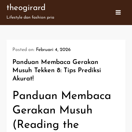
Skip
theogirard
to
Lifestyle dan fashion pria
content
Posted on:
Februari 4, 2026
Panduan Membaca Gerakan
Musuh Tekken 8: Tips Prediksi
Akurat!
Panduan Membaca
Gerakan Musuh
(Reading the