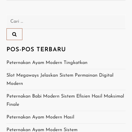
g
Cari
a
untuk:
s
i
POS-POS TERBARU
p
Peternakan Ayam Modern Tingkatkan
o
Slot Megaways Jelaskan Sistem Permainan Digital
Modern
s
Peternakan Babi Modern Sistem Efisien Hasil Maksimal
Finale
Peternakan Ayam Modern Hasil
Peternakan Ayam Modern Sistem