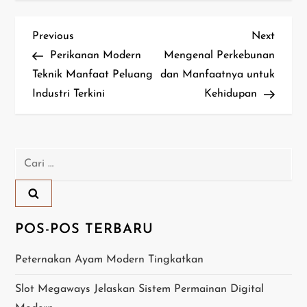
N
Previous
Next
Previous
Next
Post
Post
Perikanan Modern
Mengenal Perkebunan
a
Teknik Manfaat Peluang
dan Manfaatnya untuk
Industri Terkini
Kehidupan
v
i
g
Cari
untuk:
a
s
POS-POS TERBARU
i
Peternakan Ayam Modern Tingkatkan
p
Slot Megaways Jelaskan Sistem Permainan Digital