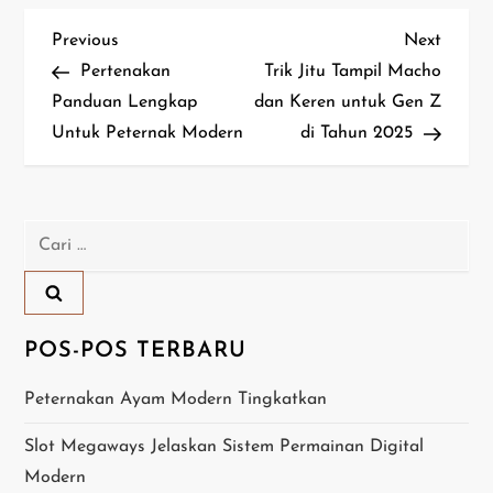
N
Previous
Next
Previous
Next
Post
Post
Pertenakan
Trik Jitu Tampil Macho
a
Panduan Lengkap
dan Keren untuk Gen Z
Untuk Peternak Modern
di Tahun 2025
v
i
g
Cari
untuk:
a
s
POS-POS TERBARU
i
Peternakan Ayam Modern Tingkatkan
p
Slot Megaways Jelaskan Sistem Permainan Digital
o
Modern