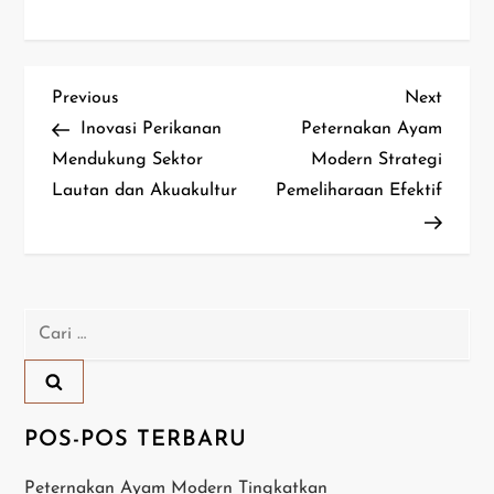
N
Previous
Next
Previous
Next
Post
Post
Inovasi Perikanan
Peternakan Ayam
a
Mendukung Sektor
Modern Strategi
Lautan dan Akuakultur
Pemeliharaan Efektif
v
i
g
Cari
a
untuk:
s
i
POS-POS TERBARU
p
Peternakan Ayam Modern Tingkatkan