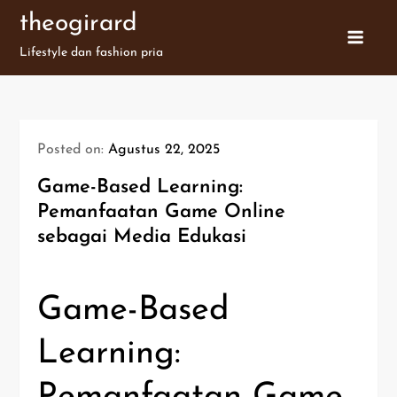
Skip
theogirard
to
Lifestyle dan fashion pria
content
Posted on:
Agustus 22, 2025
Game-Based Learning:
Pemanfaatan Game Online
sebagai Media Edukasi
Game-Based
Learning: